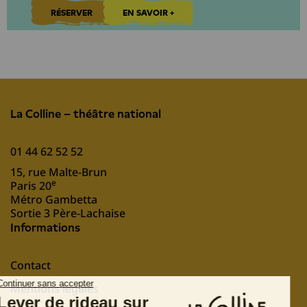
RÉSERVER
EN SAVOIR +
La Colline – théâtre national
01 44 62 52 52
15, rue Malte-Brun
e
Paris 20
Métro Gambetta
Sortie 3 Père-Lachaise
Informations
Contact
Mentions légales