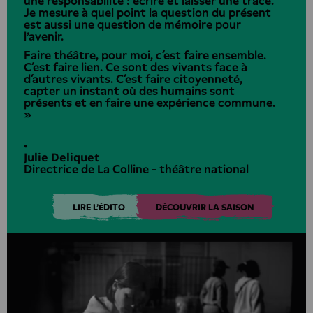
une responsabilité : écrire et laisser une trace.
Je mesure à quel point la question du présent
est aussi une question de mémoire pour
l'avenir.
Faire théâtre, pour moi, c’est faire ensemble.
C’est faire lien. Ce sont des vivants face à
d’autres vivants. C’est faire citoyenneté,
capter un instant où des humains sont
présents et en faire une expérience commune.
»
•
Julie Deliquet
Directrice de La Colline - théâtre national
LIRE L'ÉDITO
DÉCOUVRIR LA SAISON