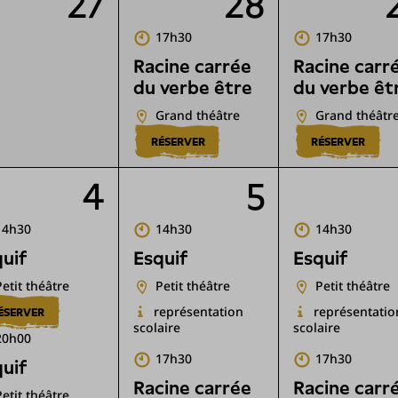
27
28
17h30
17h30
Racine carrée
Racine carr
du verbe être
du verbe êt
Grand théâtre
Grand théâtr
RÉSERVER
RÉSERVER
4
5
14h30
14h30
14h30
uif
Esquif
Esquif
Petit théâtre
Petit théâtre
Petit théâtre
représentation
représentatio
ÉSERVER
scolaire
scolaire
20h00
17h30
17h30
uif
Racine carrée
Racine carr
Petit théâtre