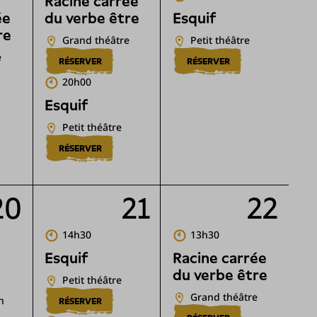
Racine carrée
ée
du verbe être
Esquif
re
Grand théâtre
Petit théâtre
e
RÉSERVER
RÉSERVER
20h00
Esquif
Petit théâtre
RÉSERVER
20
21
22
14h30
13h30
Esquif
Racine carrée
du verbe être
Petit théâtre
Grand théâtre
n
RÉSERVER