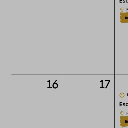
Esq
R
16
17
Esq
R