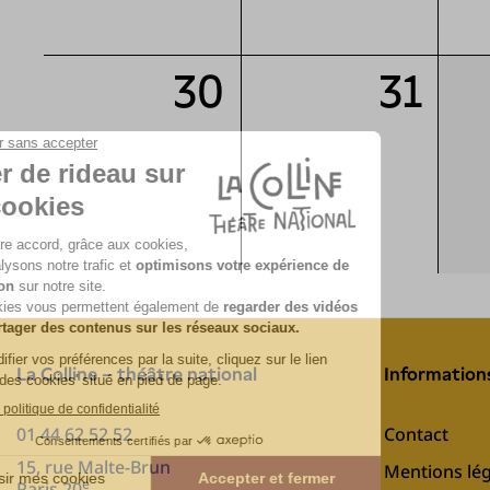
30
31
La Colline – théâtre national
Information
01 44 62 52 52
Contact
15, rue Malte-Brun
Mentions lég
e
Paris 20