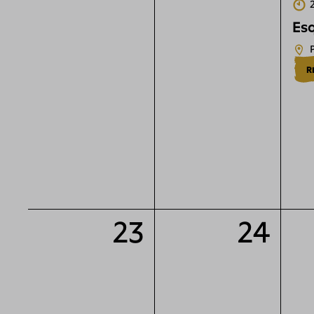
Esq
R
23
24