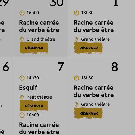
29
30
1
16h00
13h30
ée
Racine carrée
Racine carrée
re
du verbe être
du verbe être
e
Grand théâtre
Grand théâtre
RÉSERVER
RÉSERVER
6
7
8
14h30
13h30
Esquif
Racine carrée
du verbe être
Petit théâtre
Grand théâtre
n
RÉSERVER
RÉSERVER
16h00
Racine carrée
ée
du verbe être