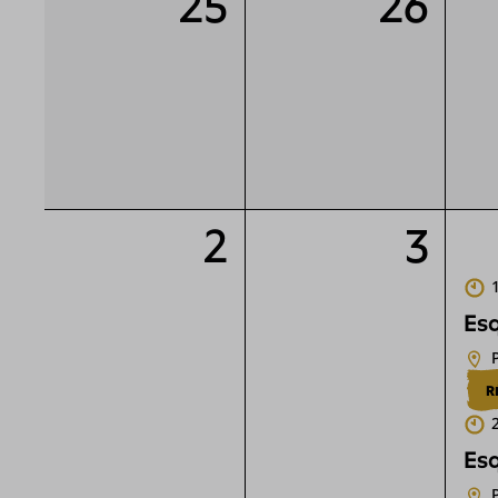
25
26
2
3
Esq
R
Esq