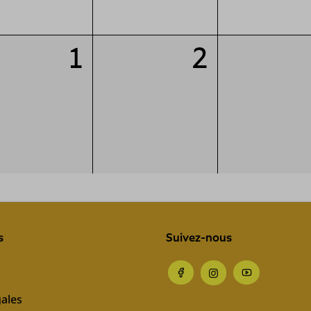
1
2
s
Suivez-nous
ales