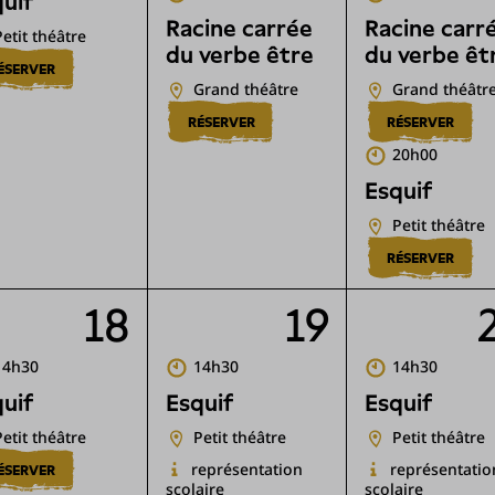
uif
Racine carrée
Racine carr
Petit théâtre
du verbe être
du verbe êt
ÉSERVER
Grand théâtre
Grand théâtr
RÉSERVER
RÉSERVER
20h00
Esquif
Petit théâtre
RÉSERVER
18
19
14h30
14h30
14h30
uif
Esquif
Esquif
Petit théâtre
Petit théâtre
Petit théâtre
représentation
représentatio
ÉSERVER
scolaire
scolaire