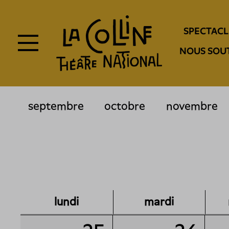
Aller
au
Navigation
contenu
SPECTACL
principal
entête
NOUS SOU
septembre
octobre
novembre
lundi
mardi