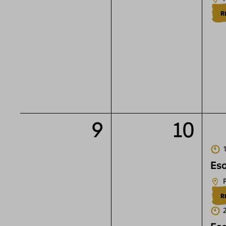
R
9
10
Esq
R