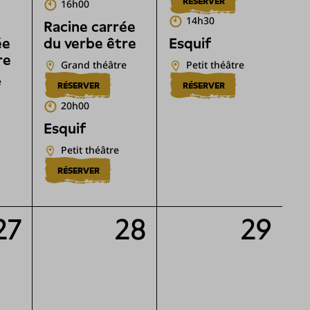
RÉSERVER
16h00
14h30
Racine carrée
ée
du verbe être
Esquif
re
Grand théâtre
Petit théâtre
e
RÉSERVER
RÉSERVER
20h00
Esquif
Petit théâtre
RÉSERVER
27
28
29