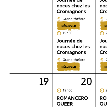
Journée de
Jo
noces chez les
noc
Cromagnons
Cr
Grand théâtre
RÉSERVER
R
19h30
Journée de
Jo
noces chez les
noc
Cromagnons
Cr
Grand théâtre
RÉSERVER
R
19
20
19h00
ROMANCERO
RO
QUEER
QU