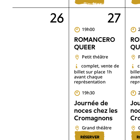
26
27
19h00
ROMANCERO
RO
QUEER
QU
Petit théâtre
complet, vente de
c
billet sur place 1h
bill
avant chaque
avan
représentation
repr
19h30
Journée de
Jo
noces chez les
noc
Cromagnons
Cr
Grand théâtre
RÉSERVER
R