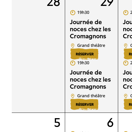
28
29
19h30
Journée de
Jo
noces chez les
noc
Cromagnons
Cr
Grand théâtre
RÉSERVER
R
19h30
Journée de
Jo
noces chez les
noc
Cromagnons
Cr
Grand théâtre
RÉSERVER
R
5
6