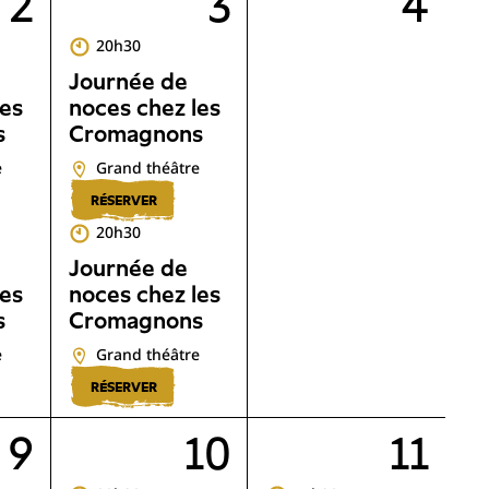
2
3
4
20h30
Journée de
les
noces chez les
s
Cromagnons
e
Grand théâtre
RÉSERVER
20h30
Journée de
les
noces chez les
s
Cromagnons
e
Grand théâtre
RÉSERVER
9
10
11