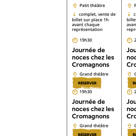
Petit théâtre
complet, vente de
c
billet sur place 1h
bill
avant chaque
avan
représentation
repr
19h30
Journée de
Jo
noces chez les
noc
Cromagnons
Cr
Grand théâtre
RÉSERVER
R
19h30
Journée de
Jo
noces chez les
noc
Cromagnons
Cr
Grand théâtre
RÉSERVER
R