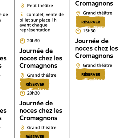
Cromagnons
Petit théâtre
Grand théâtre
e de
complet, vente de
h
billet sur place 1h
RÉSERVER
avant chaque
représentation
15h30
Journée de
20h30
noces chez les
Journée de
Cromagnons
les
noces chez les
s
Cromagnons
Grand théâtre
e
Grand théâtre
RÉSERVER
RÉSERVER
20h30
Journée de
les
noces chez les
s
Cromagnons
e
Grand théâtre
RÉSERVER