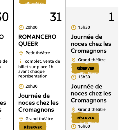
30
31
1
20h00
15h30
O
ROMANCERO
Journée de
QUEER
noces chez les
Cromagnons
Petit théâtre
Grand théâtre
e de
complet, vente de
h
billet sur place 1h
RÉSERVER
avant chaque
représentation
15h30
Journée de
20h30
noces chez les
Journée de
Cromagnons
les
noces chez les
s
Cromagnons
Grand théâtre
e
Grand théâtre
RÉSERVER
16h00
RÉSERVER