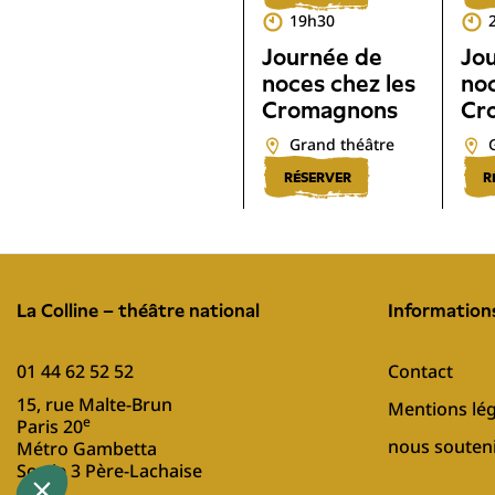
19h30
Journée de
Jo
noces chez les
noc
Cromagnons
Cr
Grand théâtre
RÉSERVER
R
La Colline – théâtre national
Information
01 44 62 52 52
Contact
15, rue Malte-Brun
Mentions lég
e
Paris 20
nous souten
Métro Gambetta
Sortie 3 Père-Lachaise