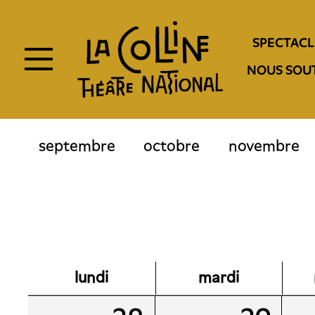
Aller
au
Navigation
contenu
SPECTACL
principal
entête
NOUS SOU
septembre
octobre
novembre
lundi
mardi