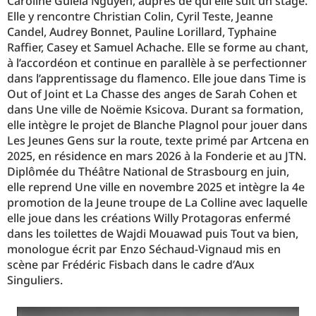
Caroline Guiela Nguyen, auprès de qui elle suit un stage.
Elle y rencontre Christian Colin, Cyril Teste, Jeanne
Candel, Audrey Bonnet, Pauline Lorillard, Typhaine
Raffier, Casey et Samuel Achache. Elle se forme au chant,
à l’accordéon et continue en parallèle à se perfectionner
dans l’apprentissage du flamenco. Elle joue dans Time is
Out of Joint et La Chasse des anges de Sarah Cohen et
dans Une ville de Noëmie Ksicova. Durant sa formation,
elle intègre le projet de Blanche Plagnol pour jouer dans
Les Jeunes Gens sur la route, texte primé par Artcena en
2025, en résidence en mars 2026 à la Fonderie et au JTN.
Diplômée du Théâtre National de Strasbourg en juin,
elle reprend Une ville en novembre 2025 et intègre la 4e
promotion de la Jeune troupe de La Colline avec laquelle
elle joue dans les créations Willy Protagoras enfermé
dans les toilettes de Wajdi Mouawad puis Tout va bien,
monologue écrit par Enzo Séchaud-Vignaud mis en
scène par Frédéric Fisbach dans le cadre d’Aux
Singuliers.