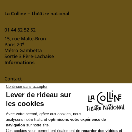
La Colline – théâtre national
01 44 62 52 52
15, rue Malte-Brun
e
Paris 20
Métro Gambetta
Sortie 3 Père-Lachaise
Informations
Contact
Mentions légales
nous soutenir
Suivez-nous