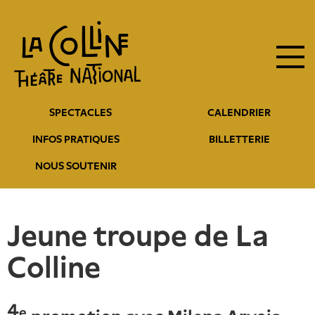
Navigation
Aller
au
principale
contenu
principal
Navigation
SPECTACLES
CALENDRIER
entête
INFOS PRATIQUES
BILLETTERIE
NOUS SOUTENIR
Jeune troupe de La
Colline
4
e