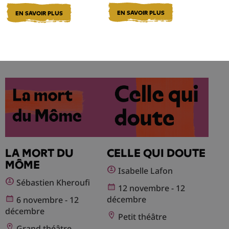
EN SAVOIR PLUS
EN SAVOIR PLUS
LA MORT DU
CELLE QUI DOUTE
MÔME
Isabelle Lafon
Sébastien Kheroufi
12 novembre - 12
décembre
6 novembre - 12
décembre
Petit théâtre
Grand théâtre