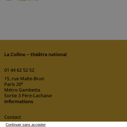
La Colline – théâtre national
01 44 62 52 52
15, rue Malte-Brun
e
Paris 20
Métro Gambetta
Sortie 3 Père-Lachaise
Informations
Contact
Mentions légales