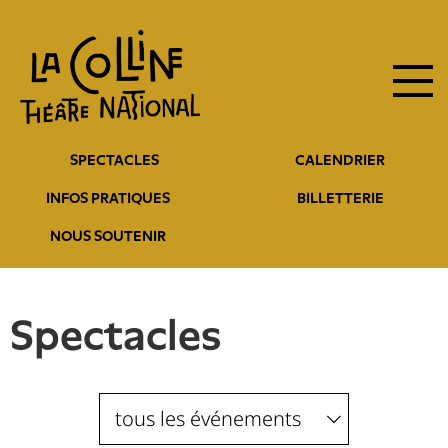
Navigation
Aller
au
principale
contenu
principal
Navigation
SPECTACLES
CALENDRIER
entête
INFOS PRATIQUES
BILLETTERIE
NOUS SOUTENIR
Spectacles