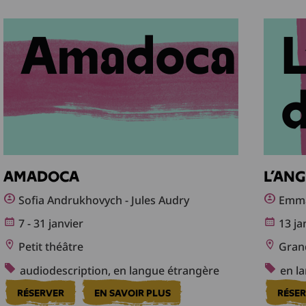
AMADOCA
L’AN
Sofia Andrukhovych - Jules Audry
Emma
7 - 31 janvier
13 jan
Petit théâtre
Grand
audiodescription, en langue étrangère
en la
RÉSERVER
EN SAVOIR PLUS
RÉSE