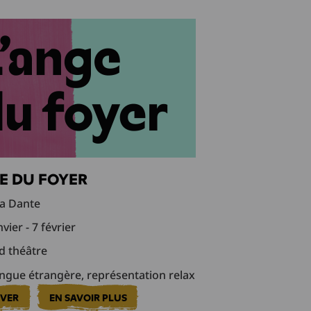
GE DU FOYER
 Dante
vier - 7 février
 théâtre
ngue étrangère, représentation relax
RVER
EN SAVOIR PLUS