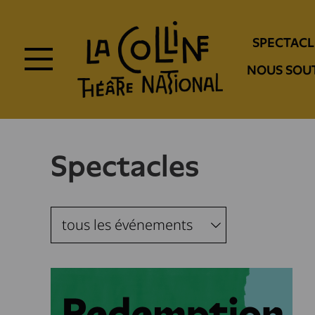
Aller
au
Navigation
contenu
SPECTACL
principal
entête
NOUS SOU
Spectacles