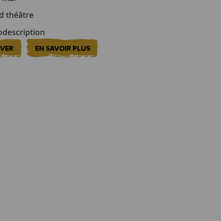
 théâtre
description
RVER
EN SAVOIR PLUS