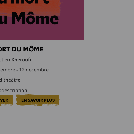
ORT DU MÔME
tien Kheroufi
embre - 12 décembre
 théâtre
description
RVER
EN SAVOIR PLUS