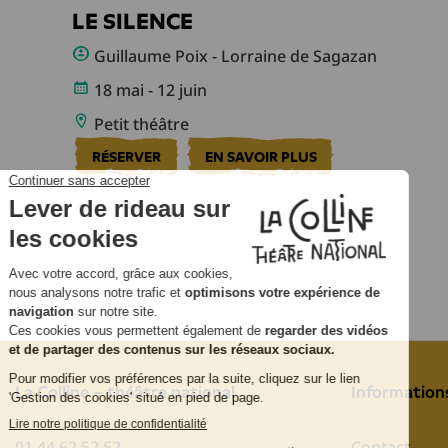
LE SILENCE
Guillaume Poix - Lorraine de Sagazan
18 mai - 12 juin
Petit théâtre
RÉSERVER
EN SAVOIR PLUS
La Colline – théâtre national
Information
01 44 62 52 52
Contact