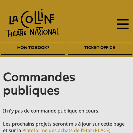
main
Skip
to
navigation
main
EN
content
Navigation
HOW TO BOOK?
TICKET OFFICE
entête
EN
commandes
publiques
Il n'y pas de commande publique en cours.
Les prochains projets seront mis à jour sur cette page
et sur la
Plateforme des achats de l'État (PLACE)