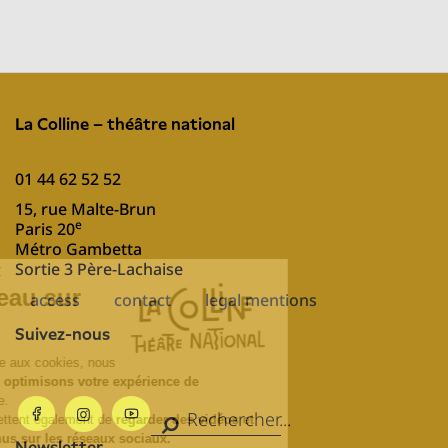
La Colline – théâtre national
01 44 62 52 52
15, rue Malte-Brun
e
Paris 20
Métro Gambetta
Sortie 3 Père-Lachaise
Pied
access
contact
legal mentions
de
Suivez-nous
page
EN
Newsletter