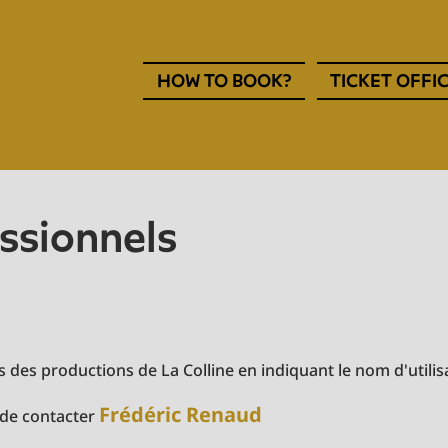
Navigation
HOW TO BOOK?
TICKET OFFI
entête
EN
essionnels
 des productions de La Colline en indiquant le nom d'utilisa
Frédéric Renaud
 de contacter