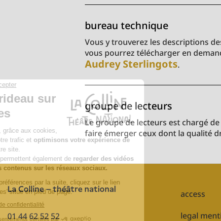
bureau technique
Vous y trouverez les descriptions des
vous pourrez télécharger en demand
Audrey Sterlingots
.
groupe de lecteurs
Le groupe de lecteurs est chargé de r
faire émerger ceux dont la qualité d
La Colline – théâtre national
Pied
access
de
page
legal ment
01 44 62 52 52