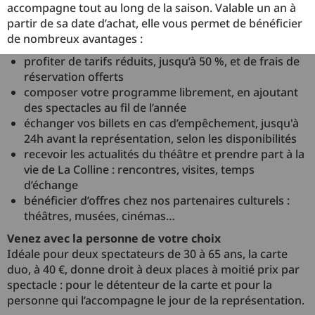
accompagne tout au long de la saison. Valable un an à
partir de sa date d’achat, elle vous permet de bénéficier
de nombreux avantages :
profiter de tarifs réduits, jusqu’à 50 %, et de frais de
réservation offerts
composer votre programme librement, en ajoutant
des spectacles au fil de l’année
échanger vos billets en cas d’empêchement, jusqu'à
24h avant la représentation, selon les disponibilités
recevoir les actualités du théâtre et prendre part à la
vie de La Colline : rencontres, visites, temps
d’échange
bénéficier d’offres chez nos partenaires culturels :
théâtres, musées, cinémas…
Venez avec la personne de votre choix
Idéale pour deux spectateurs de 30 à 65 ans, la carte
duo, à 40 €, donne droit à deux places à moitié prix par
spectacle : pour le détenteur de la carte et pour la
personne qui l’accompagne le jour de la représentation.