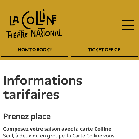
main
Skip
to
navigation
main
EN
content
Navigation
HOW TO BOOK?
TICKET OFFICE
entête
EN
informations
tarifaires
Prenez place
Composez votre saison avec la carte Colline
Seul, à deux ou en groupe, la Carte Colline vous