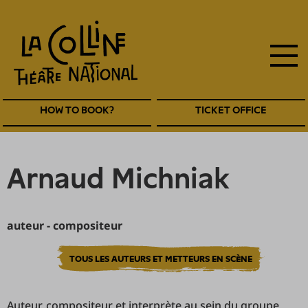
main
Skip
to
navigation
main
EN
content
Navigation
HOW TO BOOK?
TICKET OFFICE
entête
EN
Arnaud Michniak
auteur - compositeur
TOUS LES AUTEURS ET METTEURS EN SCÈNE
Auteur, compositeur et interprète au sein du groupe