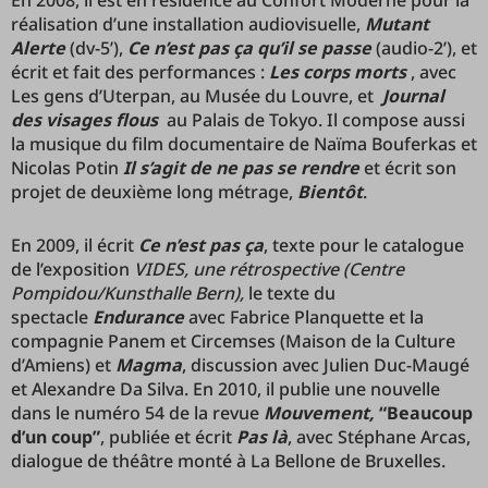
En 2008, il est en résidence au Confort Moderne pour la
réalisation d’une installation audiovisuelle,
Mutant
Alerte
(dv-5’),
Ce n’est pas ça qu’il se passe
(audio-2’), et
écrit et fait des performances :
Les corps morts
, avec
Les gens d’Uterpan, au Musée du Louvre, et
Journal
des visages flous
au Palais de Tokyo.
Il compose aussi
la musique du film documentaire de Naïma Bouferkas et
Nicolas Potin
Il s’agit de ne pas se rendre
et écrit son
projet de deuxième long métrage,
Bientôt
.
En 2009, il écrit
Ce n’est pas ça
, texte pour le catalogue
de l’exposition
VIDES, une rétrospective (Centre
Pompidou/
Kunsthalle Bern),
le texte du
spectacle
Endurance
avec Fabrice Planquette et la
compagnie Panem et Circemses (Maison de la Culture
d’Amiens) et
Magma
, discussion avec Julien Duc-Maugé
et Alexandre Da Silva. En 2010, il publie une
nouvelle
dans le numéro 54 de la revue
Mouvement
,
“Beaucoup
d’un coup”
, publiée et écrit
Pas là
, avec Stéphane Arcas,
dialogue de théâtre monté à La Bellone de Bruxelles.