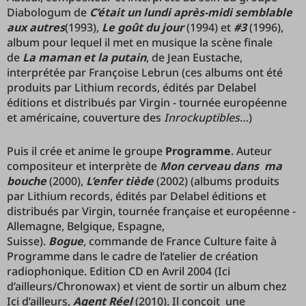
Diabologum de
C’était un lundi après-midi semblable
aux autres
(1993),
Le goût du jour
(1994) et
#3
(1996),
album pour lequel il met en musique la scène finale
de
La maman et la putain
, de Jean Eustache,
interprétée par Françoise Lebrun (ces albums ont été
produits par Lithium records, édités par Delabel
éditions et distribués par Virgin - tournée européenne
et américaine, couverture des
Inrockuptibles
…)
Puis il crée et anime le groupe
Programme
. Auteur
compositeur et interprète de
Mon cerveau dans ma
bouche
(2000),
L’enfer tiède
(2002) (albums produits
par Lithium records, édités par Delabel éditions et
distribués par Virgin, tournée française et européenne -
Allemagne, Belgique, Espagne,
Suisse).
Bogue
,
commande de France Culture faite à
Programme dans le cadre de l’atelier de création
radiophonique. Edition CD en Avril 2004 (Ici
d’ailleurs/Chronowax) et vient de sortir un album chez
Ici d’ailleurs,
Agent Réel
(2010). Il conçoit une