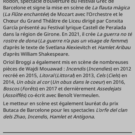
Rodon, spectacle d’ouverture du Festival Grec de
Barcelone et signe la mise en scène de
La flauta màgica
(
La Flûte enchantée
) de Mozart avec l’Orchestre et le
Chœur du Grand Théâtre de Liceu dirigé par Conxita
García présenté au Festival lyrique Castell de Peralada
dans la région de Girone. En 2021, il crée
La guerra no té
rostre de dona
(
La guerre n’a pas un visage de femme
)
d’après le texte de Svetlana Alexievitch et
Hamlet Aribau
d’après William Shakespeare.
Oriol Broggi a également mis en scène de nombreuses
pièces de Wajdi Mouawad :
Incendis
(
Incendies
) en 2012
recréé en 2015,
Litoral
(
Littoral
) en 2013,
Cels
(
Ciels
) en
2014,
Un obús al cor
(
Un obus dans le coeur
) en 2016,
Boscos
(
Forêts
) en 2017 et dernièrement
Assedejats
(
Assoiffés
) co-écrit avec Benoît Vermeulen.
Le metteur en scène est également lauréat du prix
Butaca de Barcelone pour les spectacles
L’orfe del clan
dels Zhao, Incendis, Hamlet et Antígona
.