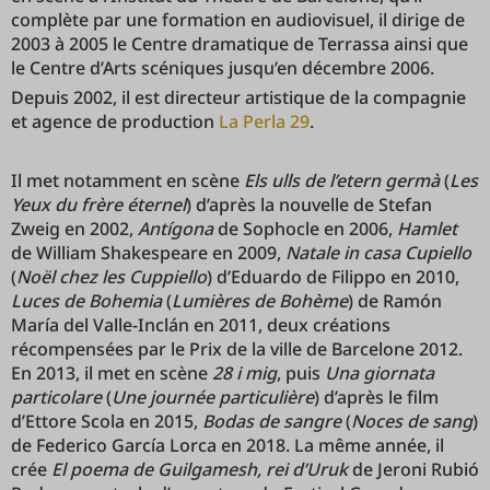
complète par une formation en audiovisuel, il dirige de
2003 à 2005 le Centre dramatique de Terrassa ainsi que
le Centre d’Arts scéniques jusqu’en décembre 2006.
Depuis 2002, il est directeur artistique de la compagnie
et agence de production
La Perla 29
.
Il met notamment en scène
Els ulls de l’etern germà
(
Les
Yeux du frère éternel
) d’après la nouvelle de Stefan
Zweig en 2002,
Antígona
de Sophocle en 2006,
Hamlet
de William Shakespeare en 2009,
Natale in casa Cupiello
(
Noël chez les Cuppiello
) d’Eduardo de Filippo en 2010,
Luces de Bohemia
(
Lumières de Bohème
) de Ramón
María del Valle-Inclán en 2011, deux créations
récompensées par le Prix de la ville de Barcelone 2012.
En 2013, il met en scène
28 i mig
, puis
Una giornata
particolare
(
Une journée particulière
) d’après le film
d’Ettore Scola en 2015,
Bodas de sangre
(
Noces de sang
)
de Federico García Lorca en 2018. La même année, il
crée
El poema de Guilgamesh, rei d’Uruk
de Jeroni Rubió