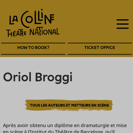
main
Skip
to
navigation
main
EN
content
Navigation
HOW TO BOOK?
TICKET OFFICE
entête
EN
Oriol Broggi
TOUS LES AUTEURS ET METTEURS EN SCÈNE
Après avoir obtenu un diplôme en dramaturgie et mise
en scène à l’Institut du Théâtre de Barcelone, qu’il