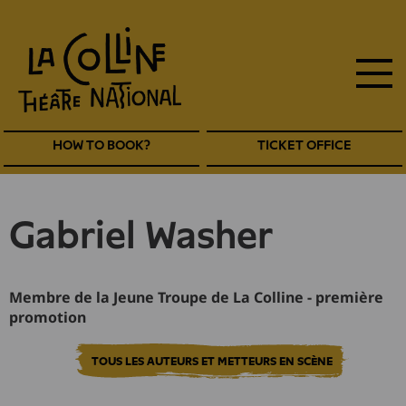
main
Skip
to
navigation
main
EN
content
Navigation
HOW TO BOOK?
TICKET OFFICE
entête
EN
Gabriel Washer
Membre de la Jeune Troupe de La Colline - première
promotion
TOUS LES AUTEURS ET METTEURS EN SCÈNE