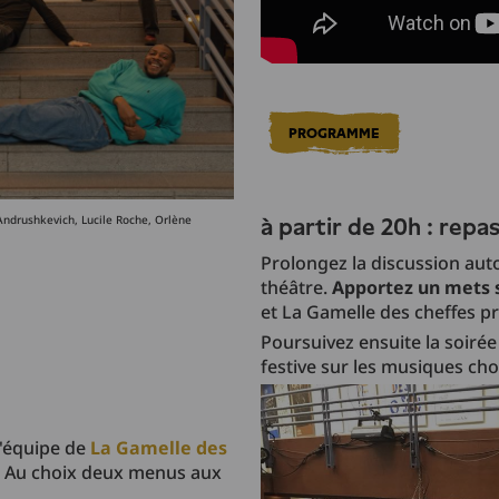
PROGRAMME
Andrushkevich, Lucile Roche, Orlène
à partir de 20h : repa
Prolongez la discussion aut
théâtre.
Apportez un mets 
et La Gamelle des cheffes p
Poursuivez ensuite la soiré
festive sur les musiques cho
l'équipe de
La Gamelle des
. Au choix deux menus aux