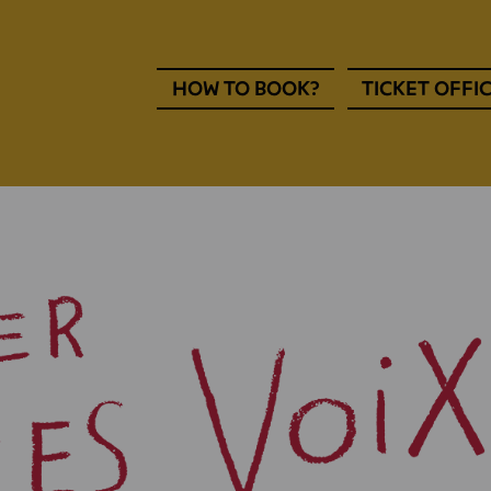
Navigation
HOW TO BOOK?
TICKET OFFI
entête
EN