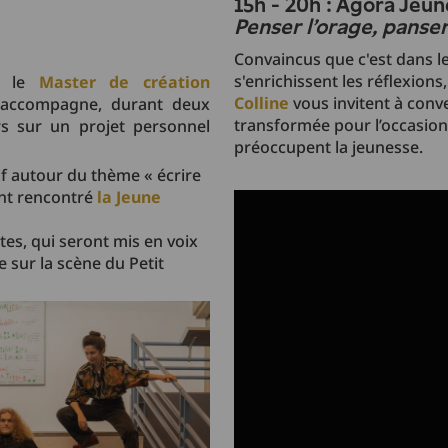
15h - 20h : Agora Jeu
Penser l'orage, panse
Convaincus que c'est dans l
s'enrichissent les réflexions,
e, le
Master de création
Colline
vous invitent à conve
accompagne, durant deux
transformée pour l’occasion
rs sur un projet personnel
préoccupent la jeunesse.
tif autour du thème « écrire
ont rencontré
la Jeune
tes, qui seront mis en voix
 sur la scène du Petit