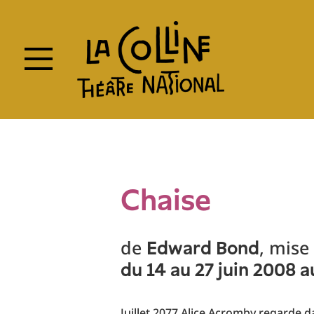
Skip
to
main
content
Chaise
de
, mise
Edward Bond
du 14 au 27 juin 2008 a
Juillet 2077 Alice Acromby regarde da