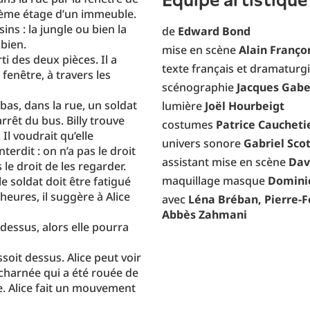
équipe artistique
ième étage d’un immeuble.
ins : la jungle ou bien la
de
Edward Bond
 bien.
mise en scène
Alain Franç
orti des deux pièces. Il a
texte français et dramaturg
fenêtre, à travers les
scénographie
Jacques Gab
bas, dans la rue, un soldat
lumière
Joël Hourbeigt
rrêt du bus. Billy trouve
costumes
Patrice Caucheti
Il voudrait qu’elle
univers sonore
Gabriel Sco
terdit : on n’a pas le droit
assistant mise en scène
Dav
le droit de les regarder.
maquillage masque
Domini
e soldat doit être fatigué
heures, il suggère à Alice
avec
Léna Bréban, Pierre-F
Abbès Zahmani
 dessus, alors elle pourra
ssoit dessus. Alice peut voir
écharnée qui a été rouée de
le. Alice fait un mouvement