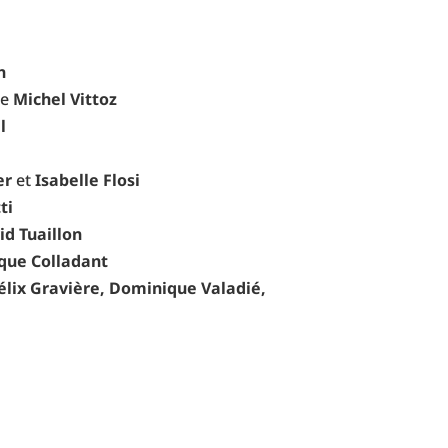
on
ie
Michel Vittoz
el
er
et
Isabelle Flosi
tti
id Tuaillon
que Colladant
élix Gravière, Dominique Valadié,