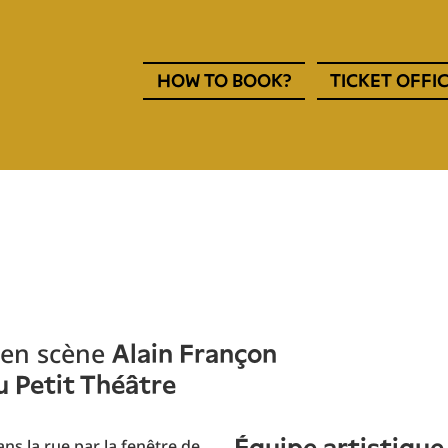
Navigation
HOW TO BOOK?
TICKET OFFI
entête
EN
 en scène
Alain Françon
u Petit Théâtre
ns la rue par la fenêtre de