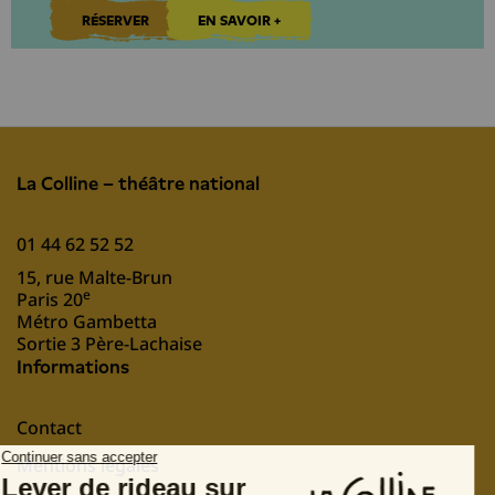
RÉSERVER
EN SAVOIR +
La Colline – théâtre national
01 44 62 52 52
15, rue Malte-Brun
e
Paris 20
Métro Gambetta
Sortie 3 Père-Lachaise
Informations
Contact
Mentions légales