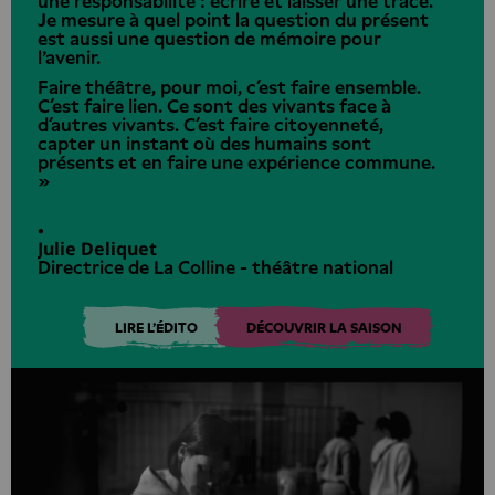
une responsabilité : écrire et laisser une trace.
Je mesure à quel point la question du présent
est aussi une question de mémoire pour
l'avenir.
Faire théâtre, pour moi, c’est faire ensemble.
C’est faire lien. Ce sont des vivants face à
d’autres vivants. C’est faire citoyenneté,
capter un instant où des humains sont
présents et en faire une expérience commune.
»
•
Julie Deliquet
Directrice de La Colline - théâtre national
LIRE L'ÉDITO
DÉCOUVRIR LA SAISON