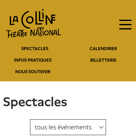
Navigation
Aller
au
principale
contenu
principal
Navigation
SPECTACLES
CALENDRIER
entête
INFOS PRATIQUES
BILLETTERIE
NOUS SOUTENIR
Spectacles