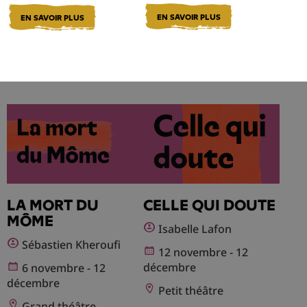
EN SAVOIR PLUS
EN SAVOIR PLUS
LA MORT DU
CELLE QUI DOUTE
MÔME
Isabelle Lafon
Sébastien Kheroufi
12 novembre - 12
décembre
6 novembre - 12
décembre
Petit théâtre
Grand théâtre