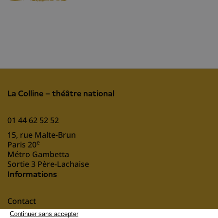
La Colline – théâtre national
01 44 62 52 52
15, rue Malte-Brun
e
Paris 20
Métro Gambetta
Sortie 3 Père-Lachaise
Informations
Contact
Mentions légales