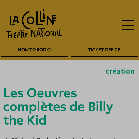
main
Skip
to
navigation
main
EN
content
Navigation
HOW TO BOOK?
TICKET OFFICE
entête
EN
création
Les Oeuvres
complètes de Billy
the Kid