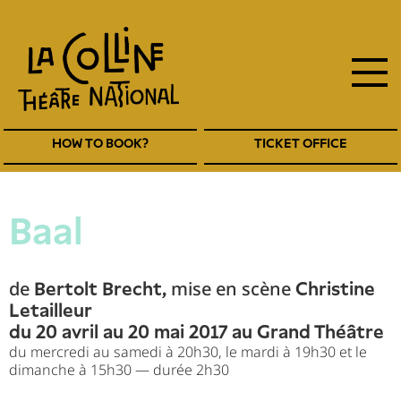
main
Skip
to
navigation
main
EN
content
Navigation
HOW TO BOOK?
TICKET OFFICE
entête
EN
Baal
de
mise en scène
Bertolt Brecht,
Christine
Letailleur
du 20 avril au 20 mai 2017 au Grand Théâtre
du mercredi au samedi à 20h30, le mardi à 19h30 et le
dimanche à 15h30 — durée 2h30