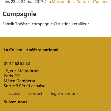
- les 23 et 24 mai 2017 à la
Maison de la Culture d’Amiens
compagnie
Fabrik Théâtre, compagnie Christine Letailleur
La Colline – théâtre national
01 44 62 52 52
15, rue Malte-Brun
e
Paris 20
Métro Gambetta
Sortie 3 Père-Lachaise
Pied
access
contact
legal mentions
de
Suivez-nous
page
EN