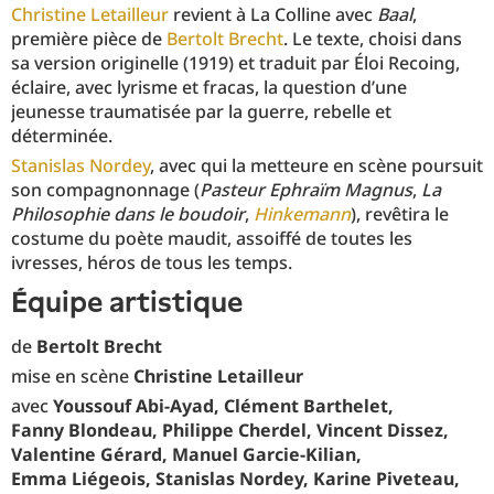
Christine Letailleur
revient à La Colline avec
Baal
,
première pièce de
Bertolt Brecht
. Le texte, choisi dans
sa version originelle (1919) et traduit par Éloi Recoing,
éclaire, avec lyrisme et fracas, la question d’une
jeunesse traumatisée par la guerre, rebelle et
déterminée.
Stanislas Nordey
, avec qui la metteure en scène poursuit
son compagnonnage (
Pasteur Ephraïm Magnus
,
La
Philosophie dans le boudoir
,
Hinkemann
), revêtira le
costume du poète maudit, assoiffé de toutes les
ivresses, héros de tous les temps.
équipe artistique
de
Bertolt Brecht
mise en scène
Christine Letailleur
avec
Youssouf Abi‑Ayad, Clément Barthelet,
Fanny Blondeau, Philippe Cherdel, Vincent Dissez,
Valentine Gérard, Manuel Garcie‑Kilian,
Emma Liégeois, Stanislas Nordey, Karine Piveteau,