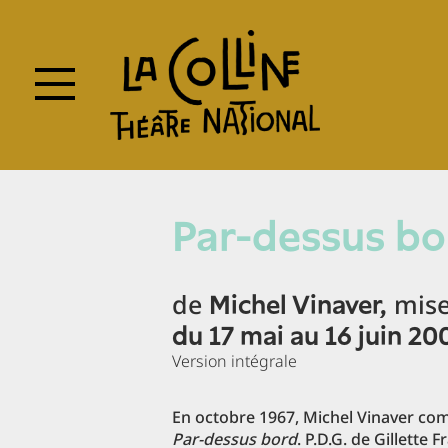
Skip
to
main
content
Par-dessus bo
de
mise
Michel Vinaver,
du 17 mai au 16 juin 2
Version intégrale
En octobre 1967, Michel Vinaver co
Par-dessus bord
. P.D.G. de Gillette F