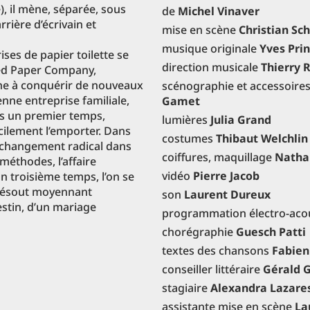
, il mène, séparée, sous
de
Michel Vinaver
rière d’écrivain et
mise en scène
Christian Sch
musique originale
Yves Prin
ses de papier toilette se
direction musicale
Thierry 
ited Paper Company,
che à conquérir de nouveaux
scénographie et accessoire
ne entreprise familiale,
Gamet
s un premier temps,
lumières
Julia Grand
acilement l’emporter. Dans
costumes
Thibaut Welchli
changement radical dans
coiffures, maquillage
Natha
méthodes, l’affaire
vidéo
Pierre Jacob
n troisième temps, l’on se
e résout moyennant
son
Laurent Dureux
estin, d’un mariage
programmation électro-aco
chorégraphie
Guesch Patti
textes des chansons
Fabie
conseiller littéraire
Gérald G
stagiaire
Alexandra Lazare
assistante mise en scène
La