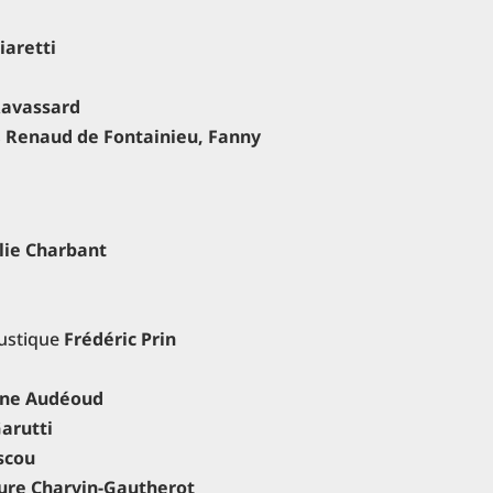
iaretti
Ravassard
s
Renaud de Fontainieu, Fanny
n
lie Charbant
ustique
Frédéric Prin
nne Audéoud
arutti
scou
ure Charvin-Gautherot