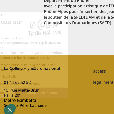
Département du Rhône.
avec la participation artistique de l’
Rhône-Alpes pour l’insertion des jeu
le soutien de la SPEDIDAM et de la S
Compositeurs Dramatiques (SACD)
La Colline – théâtre national
Pied
access
de
page
legal ment
01 44 62 52 52
EN
15, rue Malte-Brun
e
Paris 20
Métro Gambetta
Sortie 3 Père-Lachaise