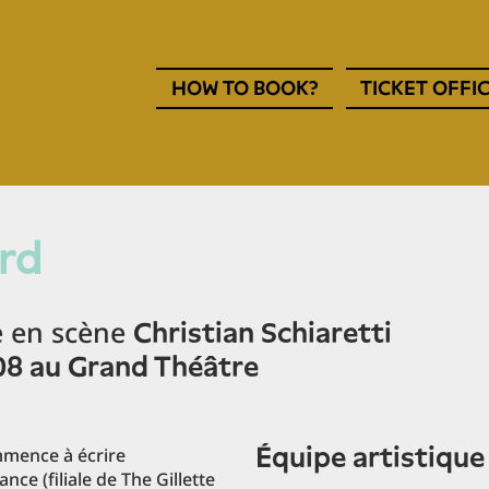
Navigation
HOW TO BOOK?
TICKET OFFI
entête
EN
rd
 en scène
Christian Schiaretti
008 au Grand Théâtre
équipe artistique
mmence à écrire
rance (filiale de The Gillette