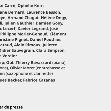
ce Carré, Ophélie Kern
hane Bernard, Laurence Besson,
uaye, Armand Chagot, Hélène Degy,
di, Julien Gauthier, Damien Gouy,
 Lecerf, Xavier Legrand, José
Philippe Morier-Genoud, Clément
ristine Pignet, Daniel Pouthier,
ataud, Alain Rimoux, Juliette
Didier Sauvegrain, Clara Simpson,
e Verdier
mp; Out
:
Thierry Ravassard
(piano),
ons), Olivier Moret (contrebasse et
nn
(saxophone et clarinette)
ues Becker, Fabrice Cazanas
er de presse