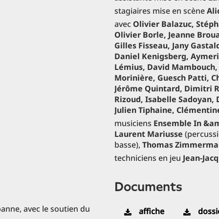
stagiaires mise en scène
Ali
avec
Olivier Balazuc, Stép
Olivier Borle, Jeanne Bro
Gilles Fisseau, Jany Gastal
Daniel Kenigsberg, Aymeric
Lémius, David Mambouch, 
Morinière, Guesch Patti, Ch
Jérôme Quintard, Dimitri R
Rizoud, Isabelle Sadoyan, 
Julien Tiphaine, Clémentin
musiciens
Ensemble In &a
Laurent Mariusse
(percussi
basse),
Thomas Zimmerma
techniciens en jeu
Jean-Jacq
documents
banne, avec le soutien du
affiche
dossi