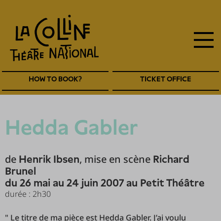
main
Skip
to
navigation
main
EN
content
Navigation
HOW TO BOOK?
TICKET OFFICE
entête
EN
Hedda Gabler
de
, mise en scène
Henrik Ibsen
Richard
Brunel
du 26 mai au 24 juin 2007 au Petit Théâtre
durée : 2h30
" Le titre de ma pièce est Hedda Gabler. J’ai voulu