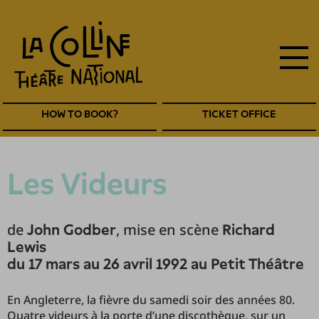
main
Skip
to
navigation
main
EN
content
Navigation
HOW TO BOOK?
TICKET OFFICE
entête
EN
Les Videurs
de
, mise en scène
John Godber
Richard
Lewis
du 17 mars au 26 avril 1992 au Petit Théâtre
En Angleterre, la fièvre du samedi soir des années 80.
Quatre videurs à la porte d’une discothèque, sur un