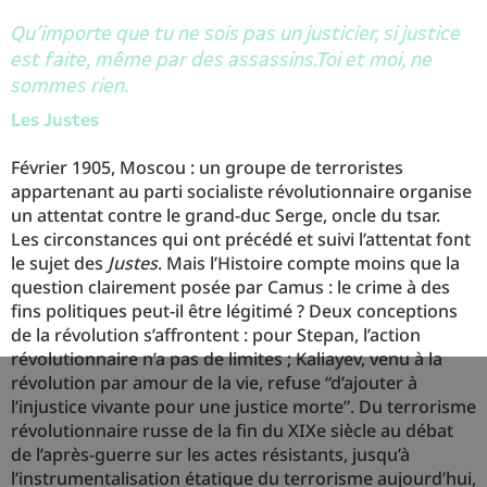
Qu’importe que tu ne sois pas un justicier, si justice
est faite, même par des assassins.Toi et moi, ne
sommes rien.
Les Justes
Février 1905, Moscou : un groupe de terroristes
appartenant au parti socialiste révolutionnaire organise
un attentat contre le grand-duc Serge, oncle du tsar.
Les circonstances qui ont précédé et suivi l’attentat font
le sujet des
Justes
. Mais l’Histoire compte moins que la
question clairement posée par Camus : le crime à des
fins politiques peut-il être légitimé ? Deux conceptions
de la révolution s’affrontent : pour Stepan, l’action
révolutionnaire n’a pas de limites ; Kaliayev, venu à la
révolution par amour de la vie, refuse “d’ajouter à
l’injustice vivante pour une justice morte”. Du terrorisme
révolutionnaire russe de la fin du XIXe siècle au débat
de l’après-guerre sur les actes résistants, jusqu’à
l’instrumentalisation étatique du terrorisme aujourd’hui,