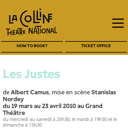
main
Skip
to
navigation
main
EN
content
Navigation
HOW TO BOOK?
TICKET OFFICE
entête
EN
Les Justes
de
, mise en scène
Albert Camus
Stanislas
Nordey
du 19 mars au 23 avril 2010 au Grand
Théâtre
du mercredi au samedi à 20h30, le mardi à 19h30 et le
dimanche à 15h30