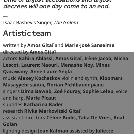
decrees will one day come to an end.
—
Isaac Bashevis Singer,
The Golem
artistic team
written by
Amos Gitaï
and
Marie-José Sanselme
directed by
Amos Gitaï
actors
Bahira Ablassi, Amos Gitaï, Irène Jacob, Micha
Lescot, Laurent Naouri, Menashe Noy, Minas
Qarawany, Anne-Laure Ségla
music
Alexey Kochetkov
violin and synth,
Kioomars
Musayyebi
santur,
Florian Pichlbauer
piano
singers
Dima Bawab, Zoé Fouray, Sophie Leleu
, voice
and harp,
Marie Picaut
subtitles
Katharina Bader
research
Rivka Markovitski Gitaï
assistant directors
Céline Bodis, Talia De Vries, Anat
Golan
lighting design
Jean Kalman
assisted by
Juliette