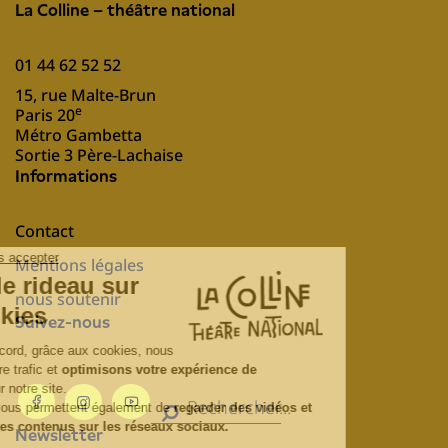
La Colline – théâtre national
01 44 62 52 52
15, rue Malte-Brun
e
Paris 20
Métro Gambetta
Sortie 3 Père-Lachaise
Informations
Contact
Mentions légales
nous soutenir
Suivez-nous
Newsletter