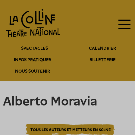
Navigation
Aller
au
principale
contenu
principal
Navigation
SPECTACLES
CALENDRIER
entête
INFOS PRATIQUES
BILLETTERIE
NOUS SOUTENIR
Alberto Moravia
TOUS LES AUTEURS ET METTEURS EN SCÈNE