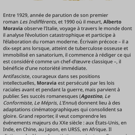
Entre 1929, année de parution de son premier
roman
Les Indifférents
, et 1990 où il meurt,
Alberto
Moravia
observe l’Italie, voyage à travers le monde dont
il analyse l’évolution catastrophique et participe à
l’élaboration du roman moderne. Écrivain précoce – il a
dix-sept ans lorsque, atteint de tuberculose osseuse et
immobilisé en sanatorium, il commence à rédiger ce qui
est considéré comme un chef-d’œuvre classique –, il
bénéficie d’une notoriété immédiate.
Antifasciste, courageux dans ses positions
intellectuelles,
Moravia
est persécuté par les lois
raciales avant et pendant la guerre, mais parvient à
publier. Ses succès romanesques (
Agostino
,
Le
Conformiste
,
Le Mépris
,
L’Ennui
) donnent lieu à des
adaptations cinématographiques qui consolident sa
gloire. Grand reporter, il veut comprendre les
événements majeurs du XXe siècle : aux États-Unis, en
Inde, en Chine, au Japon, en URSS, en Afrique. Il