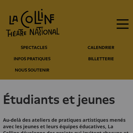
Navigation
Aller
au
principale
contenu
principal
Navigation
SPECTACLES
CALENDRIER
entête
INFOS PRATIQUES
BILLETTERIE
NOUS SOUTENIR
étudiants et jeunes
Au-delà des ateliers de pratiques artistiques menés
avec les jeunes et leurs équipes éducatives, La