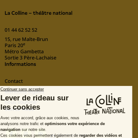
La Colline – théâtre national
01 44 62 52 52
15, rue Malte-Brun
e
Paris 20
Métro Gambetta
Sortie 3 Père-Lachaise
Informations
Contact
Mentions légales
nous soutenir
Suivez-nous