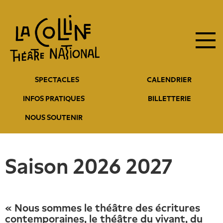
Navigation
Aller
au
principale
contenu
principal
Navigation
SPECTACLES
CALENDRIER
entête
INFOS PRATIQUES
BILLETTERIE
NOUS SOUTENIR
Saison 2026 2027
« Nous sommes le théâtre des écritures
contemporaines, le théâtre du vivant, du