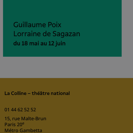
La Colline – théâtre national
01 44 62 52 52
15, rue Malte-Brun
e
Paris 20
Métro Gambetta