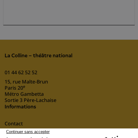
La Colline – théâtre national
01 44 62 52 52
15, rue Malte-Brun
e
Paris 20
Métro Gambetta
Sortie 3 Père-Lachaise
Informations
Contact
Mentions légales