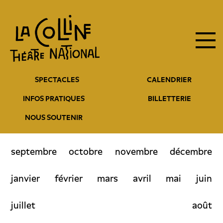
Navigation
Aller
au
principale
contenu
principal
Navigation
SPECTACLES
CALENDRIER
entête
INFOS PRATIQUES
BILLETTERIE
NOUS SOUTENIR
septembre
octobre
novembre
décembre
janvier
février
mars
avril
mai
juin
juillet
août