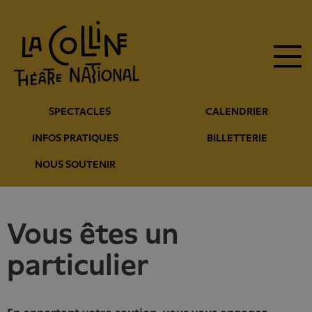
Navigation
Aller
au
principale
contenu
principal
Navigation
SPECTACLES
CALENDRIER
entête
INFOS PRATIQUES
BILLETTERIE
NOUS SOUTENIR
vous êtes un
particulier