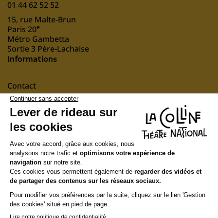
01 44 62 52 52
15, rue Malte-Brun
e
Paris 20
Métro Gambetta
Sortie 3 Père-Lachaise
Informations
Contact
Mentions légales
nous soutenir
Suivez-nous
Newsletter
Recevez notre actualité et notre programmation