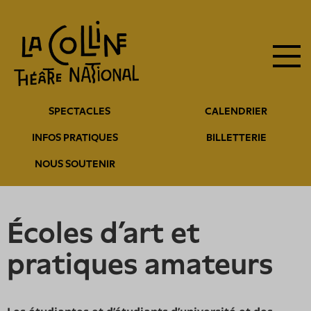
Navigation
Aller
au
principale
contenu
principal
Navigation
SPECTACLES
CALENDRIER
entête
INFOS PRATIQUES
BILLETTERIE
NOUS SOUTENIR
écoles d’art et
pratiques amateurs