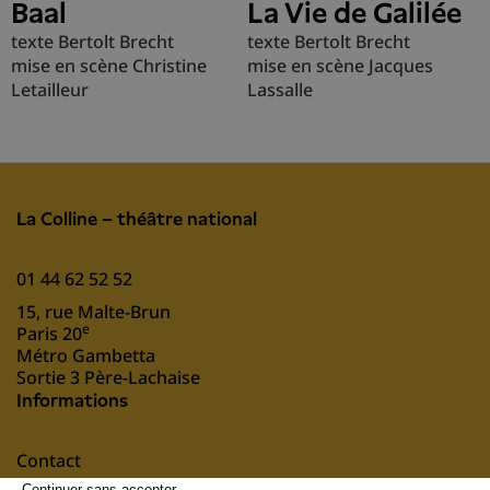
Baal
La Vie de Galilée
texte Bertolt Brecht
texte Bertolt Brecht
mise en scène Christine
mise en scène Jacques
Letailleur
Lassalle
La Colline – théâtre national
01 44 62 52 52
15, rue Malte-Brun
e
Paris 20
Métro Gambetta
Sortie 3 Père-Lachaise
Informations
Contact