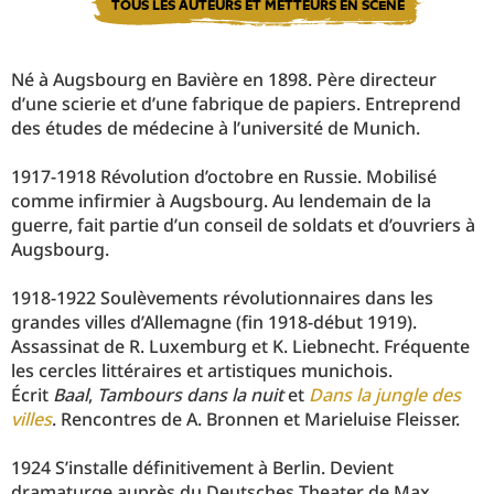
TOUS LES AUTEURS ET METTEURS EN SCÈNE
Né à Augsbourg en Bavière en 1898. Père directeur
d’une scierie et d’une fabrique de papiers. Entreprend
des études de médecine à l’université de Munich.
1917-1918 Révolution d’octobre en Russie. Mobilisé
comme infirmier à Augsbourg. Au lendemain de la
guerre, fait partie d’un conseil de soldats et d’ouvriers à
Augsbourg.
1918-1922 Soulèvements révolutionnaires dans les
grandes villes d’Allemagne (fin 1918-début 1919).
Assassinat de R. Luxemburg et K. Liebnecht. Fréquente
les cercles littéraires et artistiques munichois.
Écrit
Baal
,
Tambours dans la nuit
et
Dans la jungle des
villes
. Rencontres de A. Bronnen et Marieluise Fleisser.
1924 S’installe définitivement à Berlin. Devient
dramaturge auprès du Deutsches Theater de Max