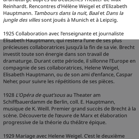
Reinhardt. Rencontres d’Hélène Weigel et d’Elizabeth
Hauptmann.
Tambours dans la nuit
,
Baal
et
Dans la
jungle des villes
sont joués à Munich et à Leipzig.
1925 Collaboration avec l’enseignante et journaliste
Elisabeth Hauptmann, qui restera l’une de ses plus
précieuses collaboratrices jusqu’à la fin de sa vie. Brecht
investit toute son énergie dans son travail de
dramaturge. Durant cette période, il sillonne l’Europe en
compagnie de ses collaboratrices, Helene Weigel,
Elisabeth Hauptmann, ou de son ami d’enfance, Caspar
Neher, pour suivre les répétitions de ses pièces.
1928
L’Opéra de quat’sous
au Theater am
Schiffbauerdamm de Berlin, coll. E. Hauptmann,
musique de K. Weill. Premier grand succès de Brecht à la
scène. Découverte de l’œuvre de Marx et élaboration
progressive de la théorie du théâtre épique.
1929 Mariage avec Helene Weigel. C’est le deuxième