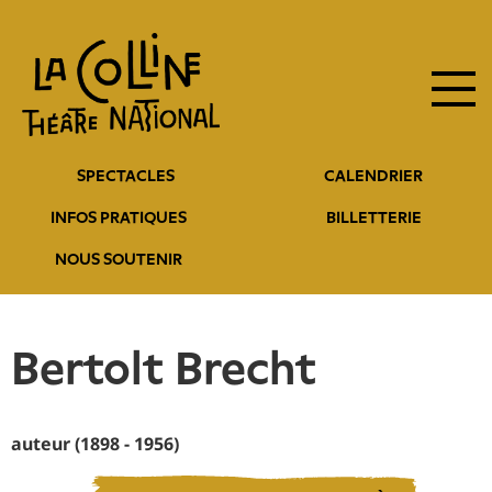
Navigation
Aller
au
principale
contenu
principal
Navigation
SPECTACLES
CALENDRIER
entête
INFOS PRATIQUES
BILLETTERIE
NOUS SOUTENIR
Bertolt Brecht
auteur (1898 - 1956)