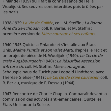
Finlande (1939) où il fait la connaissance de Hella
Wuolijoki. Ses œuvres sont interdites puis brûlées par
les nazis.
1938-1939
La Vie de Galilée
, coll. M. Steffin ;
La Bonne
Âme du Se-Tchouan
, coll. R. Berlau et M. Steffin ;
première version de
Mère courage et ses enfants
.
1940-1945 Quitte la Finlande et s’installe aux États-
Unis.
Maître Puntila et son valet Matti
, d’après le récit et
un projet de pièce de H. Wuolijoki (1940).
Le Cercle de
craie Augsbourgeois
(1940) ;
La Résistible Ascension
d’Arturo Ui
, coll. M. Steffin.
Mère courage
au
Schauspielhaus de Zurich par Leopold Lindtberg, avec
Thérèse Giehse (1941) ;
Le Cercle de craie caucasien
coll.
R. Berlau, musique de P. Dessau (1944).
1947 Rencontre de Charlie Chaplin. Comparaît devant la
commission des activités anti-américaines. Quitte les
États-Unis pour la Suisse.