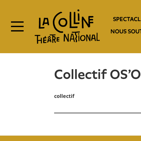
Aller
au
Navigation
contenu
SPECTACL
principal
entête
NOUS SOU
Collectif OS'O
collectif