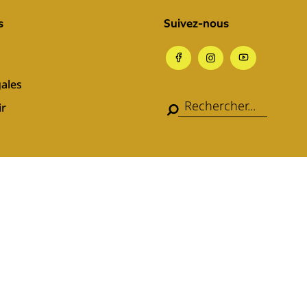
s
Suivez-nous
ales
ir