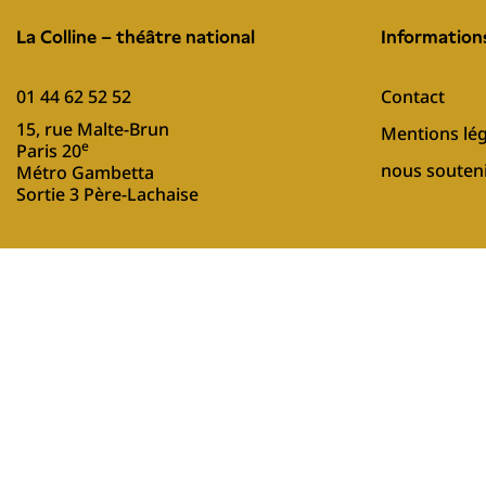
La Colline – théâtre national
Information
01 44 62 52 52
Contact
15, rue Malte-Brun
Mentions lég
e
Paris 20
nous souten
Métro Gambetta
Sortie 3 Père-Lachaise