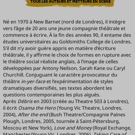
TOUS LES AUTEURS ET METTEURS EN SCÈNE
Né en 1970 à New Barnet (nord de Londres), il intègre
vers l’âge de 20 ans une jeune compagnie théâtrale et
commence à écrire. À la fin des années 90, il entame des
études universitaires au Goldsmiths College de Londres.
S’il dit n’y avoir guère appris en matière d’écriture
théâtrale, il y affirme le choix de formes en rupture avec
le théâtre social réaliste anglais, à l’image de celles
développées par Antony Neilson, Sarah Kane ou Caryl
Churchill. Conjuguant le caractère provocateur du
théâtre
in-yer-face
et l’expérimentation de styles
dramatiques diversifiés, ses textes abordent les
questions contemporaines les plus aiguës.
Après
Débris
en 2003 (créée au Theatre 503 à Londres),
il écrit
Osama the Hero
(Young Vic Theatre, Londres,
2004),
After the end
(Bush Theatre/Compagnie Paines
Plough, Londres, 2005, tournée à Saint-Pétersburg,
Moscou et New York),
Love and Money
(Royal Exchange,
Manchester/Young Vic, Londres, 2006),
Taking Care of