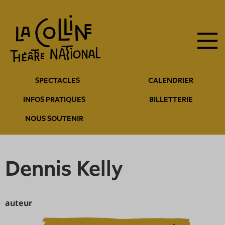
Navigation
Aller
au
principale
contenu
principal
Navigation
SPECTACLES
CALENDRIER
entête
INFOS PRATIQUES
BILLETTERIE
NOUS SOUTENIR
Dennis Kelly
auteur