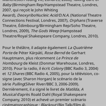
Baby
(Birmingham Rep/Hampstead Theatre, Londres,
2007, qui reçoit le John Whiting
Award),
DeoxyriboNucleic Acid/D.N.A.
(National Theatre
Connections Festival, Londres, 2007),
Orphans
(Traverse
Theatre, Édimbourg/Birmingham Rep/Soho Theatre,
Londres, 2009),
The Gods Weep
(Hampstead
Theatre/Royal Shakespeare Company, Londres, 2010).
Pour le théâtre, il adapte également
La Quatrième
Porte
de Péter Kárpáti,
Rose Bernd
de Gerhart
Hauptmann, plus récemment
Le Prince de
Hombourg
de Kleist (Donmar Warehouse, Londres,
2010). Pour la radio, il écrit
Colony
(BBC Radio 3, 2004)
et
12 Shares
(BBC Radio 4, 2005), pour la télévision, co-
signe (avec Sharon Horgan) le scénario de la
série
Pulling
(Silver River/BBC 3, 2006-2009).
Dernièrement, il a signé le livret de
Matilda, A
Musical
d’après Roald Dahl (Royal Shakespeare
Company, 2010) et achevé un premier scénario
cinématographique :
Blackout
(Big Talk/Film 4).