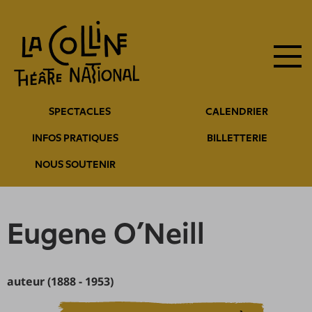
Navigation
Aller
au
principale
contenu
principal
Navigation
SPECTACLES
CALENDRIER
entête
INFOS PRATIQUES
BILLETTERIE
NOUS SOUTENIR
Eugene O’Neill
auteur (1888 - 1953)