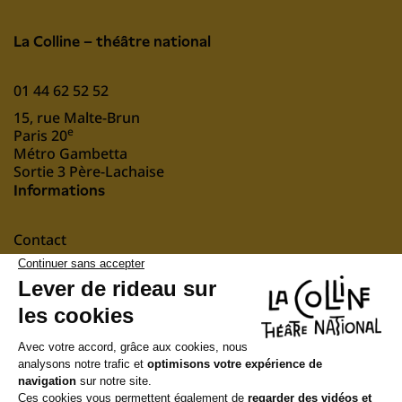
La Colline – théâtre national
01 44 62 52 52
15, rue Malte-Brun
e
Paris 20
Métro Gambetta
Sortie 3 Père-Lachaise
Informations
Contact
Mentions légales
nous soutenir
Suivez-nous