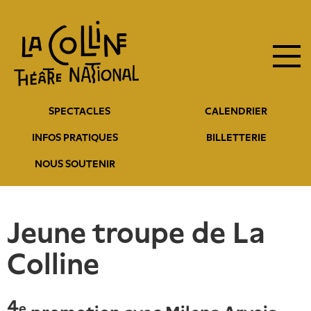
Navigation
Aller
au
principale
contenu
principal
Navigation
SPECTACLES
CALENDRIER
entête
INFOS PRATIQUES
BILLETTERIE
NOUS SOUTENIR
Jeune troupe de La
Colline
4
e