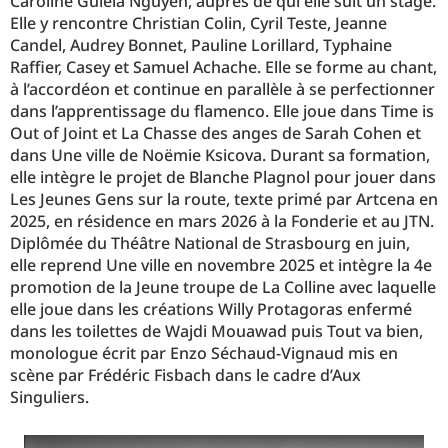
Caroline Guiela Nguyen, auprès de qui elle suit un stage.
Elle y rencontre Christian Colin, Cyril Teste, Jeanne
Candel, Audrey Bonnet, Pauline Lorillard, Typhaine
Raffier, Casey et Samuel Achache. Elle se forme au chant,
à l’accordéon et continue en parallèle à se perfectionner
dans l’apprentissage du flamenco. Elle joue dans Time is
Out of Joint et La Chasse des anges de Sarah Cohen et
dans Une ville de Noëmie Ksicova. Durant sa formation,
elle intègre le projet de Blanche Plagnol pour jouer dans
Les Jeunes Gens sur la route, texte primé par Artcena en
2025, en résidence en mars 2026 à la Fonderie et au JTN.
Diplômée du Théâtre National de Strasbourg en juin,
elle reprend Une ville en novembre 2025 et intègre la 4e
promotion de la Jeune troupe de La Colline avec laquelle
elle joue dans les créations Willy Protagoras enfermé
dans les toilettes de Wajdi Mouawad puis Tout va bien,
monologue écrit par Enzo Séchaud-Vignaud mis en
scène par Frédéric Fisbach dans le cadre d’Aux
Singuliers.