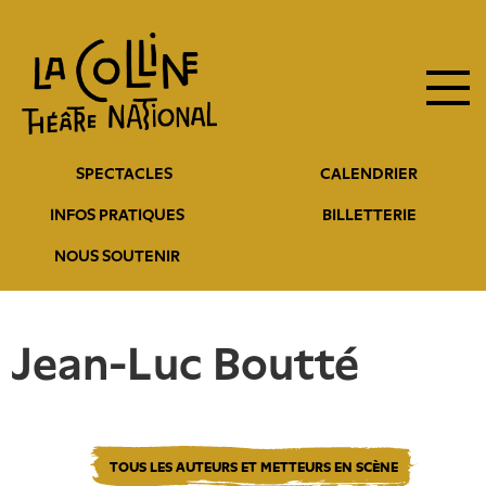
Navigation
Aller
au
principale
contenu
principal
Navigation
SPECTACLES
CALENDRIER
entête
INFOS PRATIQUES
BILLETTERIE
NOUS SOUTENIR
Jean-Luc Boutté
TOUS LES AUTEURS ET METTEURS EN SCÈNE