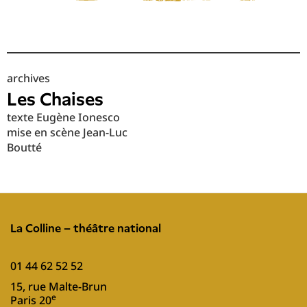
archives
Les Chaises
texte Eugène Ionesco
mise en scène Jean-Luc
Boutté
La Colline – théâtre national
01 44 62 52 52
15, rue Malte-Brun
e
Paris 20