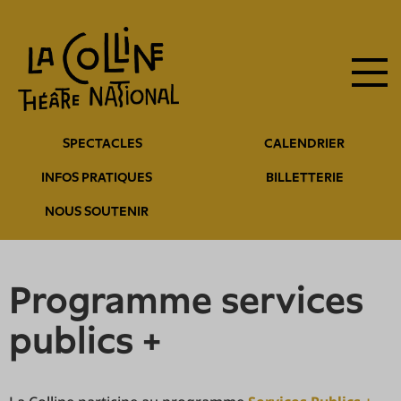
Navigation
Aller
au
principale
contenu
principal
Navigation
SPECTACLES
CALENDRIER
entête
INFOS PRATIQUES
BILLETTERIE
NOUS SOUTENIR
Programme services
publics +