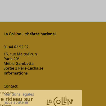
La Colline – théâtre national
01 44 62 52 52
15, rue Malte-Brun
e
Paris 20
Métro Gambetta
Sortie 3 Père-Lachaise
Informations
Contact
Mentions légales
nous soutenir