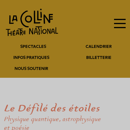
Navigation
Aller
au
principale
contenu
principal
Navigation
SPECTACLES
CALENDRIER
entête
INFOS PRATIQUES
BILLETTERIE
NOUS SOUTENIR