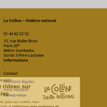
La Colline – théâtre national
01 44 62 52 52
15, rue Malte-Brun
e
Paris 20
Métro Gambetta
Sortie 3 Père-Lachaise
Informations
Contact
Mentions légales
nous soutenir
Suivez-nous