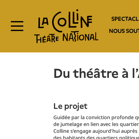
Aller
au
Navigation
contenu
SPECTACL
principal
entête
NOUS SOU
Du théâtre à 
Le projet
Guidée par la conviction profonde qu
de jumelage en lien avec les quartiers
Colline s’engage aujourd'hui auprès 
des habitants des quartiers politiqu