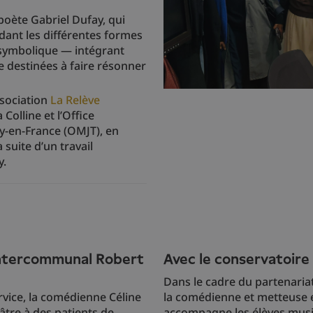
poète Gabriel Dufay, qui
dant les différentes formes
 symbolique — intégrant
 destinées à faire résonner
ssociation
La Relève
 Colline et l’Office
y-en-France (OMJT), en
la suite d’un travail
y.
 Intercommunal Robert
Avec le conservatoire
Dans le cadre du partenariat
rvice, la comédienne Céline
la comédienne et metteuse 
âtre à des patients de
accompagne les élèves musi