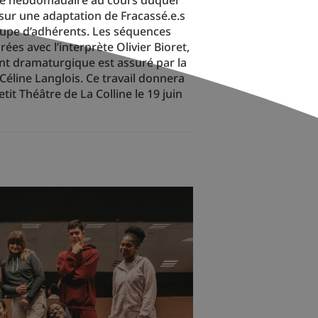
 sur une adaptation de Fracassé.e.s
upe d’adhérents. Les séquences
es avec l’interprète Olivier Bioret,
t dramaturgique est assuré par la
line Langlois. Ce travail donnera
tit Théâtre de La Colline le 19 juin