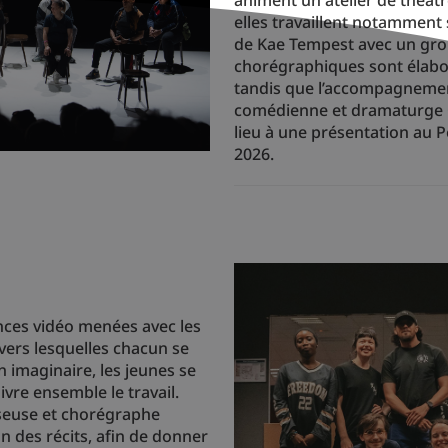
elles travaillent notamment
de Kae Tempest avec un gro
chorégraphiques sont élaboré
tandis que l’accompagnemen
comédienne et dramaturge Cé
lieu à une présentation au Pe
2026.
nces vidéo menées avec les
avers lesquelles chacun se
on imaginaire, les jeunes se
vre ensemble le travail.
nseuse et chorégraphe
n des récits, afin de donner