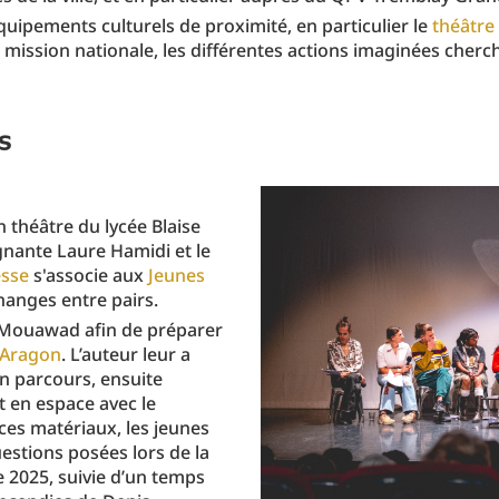
équipements culturels de proximité, en particulier le
théâtre
 mission nationale, les différentes actions imaginées cherch
s
n théâtre du lycée Blaise
gnante Laure Hamidi et le
esse
s'associe aux
Jeunes
hanges entre pairs.
 Mouawad afin de préparer
-Aragon
. L’auteur leur a
n parcours, ensuite
t en espace avec le
ces matériaux, les jeunes
uestions posées lors de la
 2025, suivie d’un temps