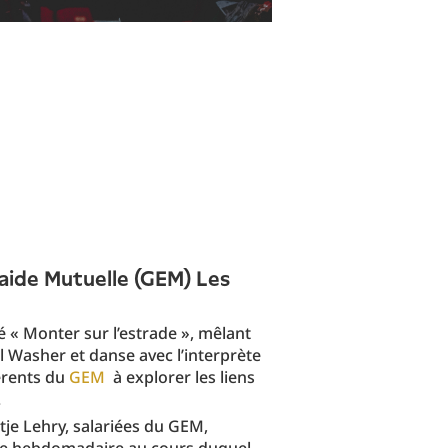
aide Mutuelle (GEM) Les
lé « Monter sur l’estrade », mêlant
el Washer et danse avec l’interprète
hérents du
GEM
à explorer les liens
.
ntje Lehry, salariées du GEM,
tre hebdomadaire au cours duquel