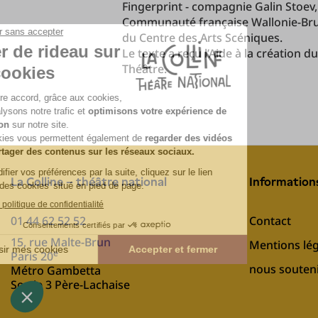
Fingerprint - compagnie Galin Stoev, 
Communauté française Wallonie-Bruxe
du Centre des Arts Scéniques.
Le texte a reçu l’Aide à la création d
Théâtre.
La Colline – théâtre national
Information
01 44 62 52 52
Contact
15, rue Malte-Brun
Mentions lég
e
Paris 20
nous souten
Métro Gambetta
Sortie 3 Père-Lachaise