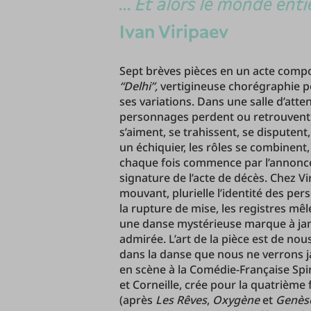
... Et alors le monde enti
Ivan Viripaev
Sept brèves pièces en un acte com
“Delhi”,
vertigineuse chorégraphie p
ses variations. Dans une salle d’atten
personnages perdent ou retrouvent u
s’aiment, se trahissent, se disputen
un échiquier, les rôles se combinent, 
chaque fois commence par l’annonce 
signature de l’acte de décès. Chez Vir
mouvant, plurielle l’identité des pe
la rupture de mise, les registres mêlé
une danse mystérieuse marque à jam
admirée. L’art de la pièce est de no
dans la danse que nous ne verrons ja
en scène à la Comédie-Française Sp
et Corneille, crée pour la quatrième
(après
Les Rêves
,
Oxygène
et
Genès