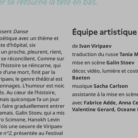
er se retourne la tête en bas.
équipe artistique
posent
Danse
oétique avec un thème et
te d’hôpital, six
de
Ivan Viripaev
n proche, pleurent, rient,
traduction du russe
Tania 
t, se réconcilient. Comme sur
mise en scène
Galin Stoev
l’histoire se réincarne, qui
décor, vidéo, lumière et co
d’une mort, finit par la
Baeten
ipaev, le genre théâtral est
rsonnages. L’humour est noir,
musique
Sacha Carlson
s. Au cœur de l’histoire,
assistante à la mise en scè
ais quiconque l’a un jour
avec
Fabrice Adde, Anna Ce
us faire graduellement entrer
Valentine Gerard, Oceane 
mais. Galin Stoev, qui a mis
iro Scimone, Hanokh Levin
 fois une oeuvre de Viripaev
e n°2
, présentée au Festival