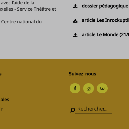
avec l’aide de la
dossier pédagogique
lles - Service Théâtre et
article Les Inrockupti
u Centre national du
article Le Monde (21/
s
Suivez-nous
ales
ir