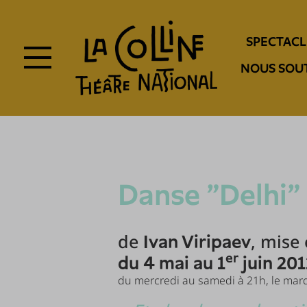
Aller
au
Navigation
contenu
SPECTACL
principal
entête
NOUS SOU
Danse "Delhi"
de
, mise
Ivan Viripaev
er
du 4 mai au 1
juin 201
du mercredi au samedi à 21h, le mard