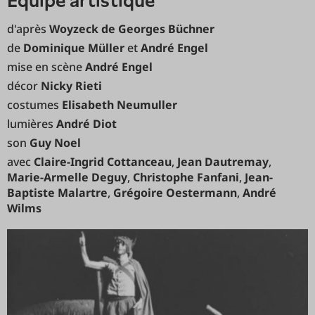
équipe artistique
d'après
Woyzeck de Georges Büchner
de
Dominique Müller
et
André Engel
mise en scène
André Engel
décor
Nicky Rieti
costumes
Elisabeth Neumuller
lumières
André Diot
son
Guy Noel
avec
Claire-Ingrid Cottanceau
,
Jean Dautremay
,
Marie-Armelle Deguy
,
Christophe Fanfani
,
Jean-
Baptiste Malartre
,
Grégoire Oestermann
,
André
Wilms