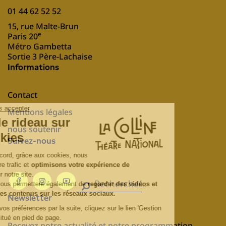
01 44 62 52 52
15, rue Malte-Brun
e
Paris 20
Métro Gambetta
Sortie 3 Père-Lachaise
Informations
Contact
Mentions légales
nous soutenir
Suivez-nous
Newsletter
Recevez notre actualité et notre programmation