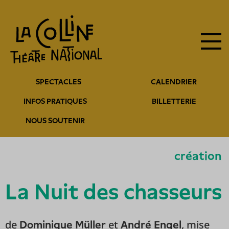
Navigation
Aller
au
principale
contenu
principal
Navigation
SPECTACLES
CALENDRIER
entête
INFOS PRATIQUES
BILLETTERIE
NOUS SOUTENIR
création
La Nuit des chasseurs
de
et
, mise
Dominique Müller
André Engel