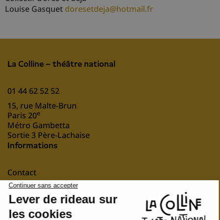
Louise Gasquet
doresetdeja@hotmail.fr
La Colline – théâtre national
01 44 62 52 52
15, rue Malte-Brun
e
Paris 20
Métro Gambetta
Sortie 3 Père-Lachaise
Informations
Contact
Mentions légales
nous soutenir
Suivez-nous