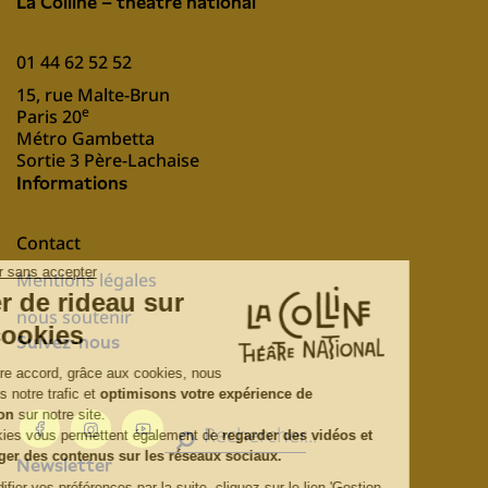
La Colline – théâtre national
01 44 62 52 52
15, rue Malte-Brun
e
Paris 20
Métro Gambetta
Sortie 3 Père-Lachaise
Informations
Contact
Mentions légales
nous soutenir
Suivez-nous
Newsletter