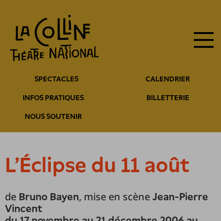
Navigation
Aller
au
principale
contenu
principal
Navigation
SPECTACLES
CALENDRIER
entête
INFOS PRATIQUES
BILLETTERIE
NOUS SOUTENIR
L'Éclipse du 11 août
de
, mise en scène
Bruno Bayen
Jean-Pierre
Vincent
du 17 novembre au 21 décembre 2006 au