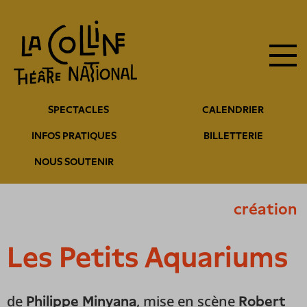
Navigation
Aller
au
principale
contenu
principal
Navigation
SPECTACLES
CALENDRIER
entête
INFOS PRATIQUES
BILLETTERIE
NOUS SOUTENIR
création
Les Petits Aquariums
de
, mise en scène
Philippe Minyana
Robert