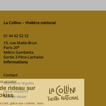
La Colline – théâtre national
01 44 62 52 52
15, rue Malte-Brun
e
Paris 20
Métro Gambetta
Sortie 3 Père-Lachaise
Informations
Contact
Mentions légales
nous soutenir
Suivez-nous