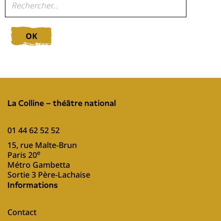
OK
La Colline – théâtre national
01 44 62 52 52
15, rue Malte-Brun
e
Paris 20
Métro Gambetta
Sortie 3 Père-Lachaise
Informations
Contact