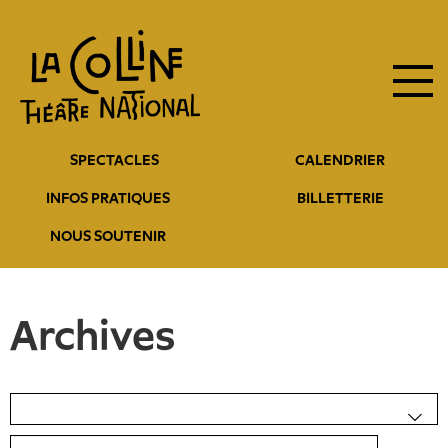
Navigation
Aller
au
principale
contenu
principal
Navigation
SPECTACLES
CALENDRIER
entête
INFOS PRATIQUES
BILLETTERIE
NOUS SOUTENIR
Archives