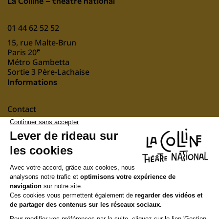
La Colline – théâtre national
01 44 62 52 52
15, rue Malte-Brun
e
Paris 20
Métro Gambetta
Sortie 3 Père-Lachaise
Informations
Contact
Mentions légales
nous soutenir
Suivez-nous
Newsletter