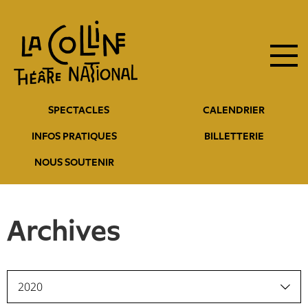
Navigation
Aller
au
principale
contenu
principal
Navigation
SPECTACLES
CALENDRIER
entête
INFOS PRATIQUES
BILLETTERIE
NOUS SOUTENIR
Archives
2020