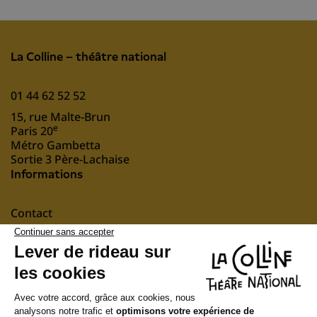
La Colline – théâtre national
01 44 62 52 52
15, rue Malte-Brun
e
Paris 20
Métro Gambetta
Sortie 3 Père-Lachaise
Informations
Contact
Mentions légales
nous soutenir
Suivez-nous