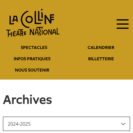
Navigation
Aller
au
principale
contenu
principal
Navigation
SPECTACLES
CALENDRIER
entête
INFOS PRATIQUES
BILLETTERIE
NOUS SOUTENIR
Archives
2024-2025