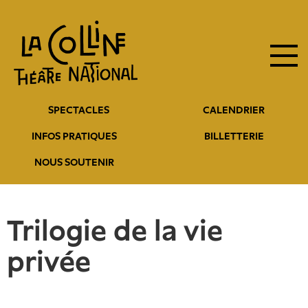
Navigation
Aller
au
principale
contenu
principal
Navigation
SPECTACLES
CALENDRIER
entête
INFOS PRATIQUES
BILLETTERIE
NOUS SOUTENIR
Trilogie de la vie
privée