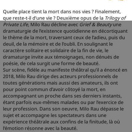
Quelle place tient la mort dans nos vies ? Finalement,
que reste-t-il d’une vie ? Deuxième opus de la
Trilogy of
Private Life
, Milo Rau décline avec
Grief & Beauty
une
dramaturgie de l’existence quotidienne en décortiquant
le thème de la mort, traversant ceux de l’adieu, puis du
deuil, de la mémoire et de l’oubli. En soulignant le
caractère solitaire et solidaire de la fin de vie, le
dramaturge invite aux témoignages, non dénués de
poésie, de cela surgit une forme de beauté.
Sur scène, fidèle au manifeste théâtral qu’il a énoncé en
2018, Milo Rau dirige des acteurs professionnels de
toutes générations mais aussi des amateurs, ils ont
pour point commun d’avoir côtoyé la mort, en
accompagnant un proche dans ses derniers instants,
étant parfois eux-mêmes malades ou par l’exercice de
leur profession. Dans son oeuvre, Milo Rau dépasse le
sujet et accompagne les spectateurs dans une
expérience théâtrale aux confins de la finitude, là où
l’émotion résonne avec la beauté.