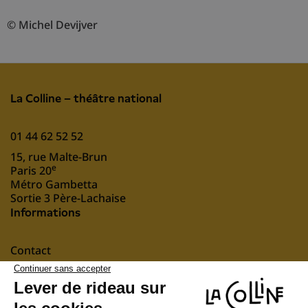
© Michel Devijver
La Colline – théâtre national
01 44 62 52 52
15, rue Malte-Brun
e
Paris 20
Métro Gambetta
Sortie 3 Père-Lachaise
Informations
Contact
Mentions légales
nous soutenir