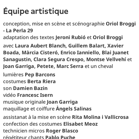
équipe artistique
conception, mise en scène et scénographie
Oriol Broggi
- La Perla 29
adaptation des textes
Jeroni Rubió
et
Oriol Broggi
avec
Laura Aubert Blanch, Guillem Balart, Xavier
Boada, Màrcia Cisteró, Enrico Ianniello, Blai Juanet
Sanagustin, Clara Segura Crespo, Montse Vellvehí
et
Joan Garriga, Petete, Marc Serra
et un cheval
lumières
Pep Barcons
costumes
Berta Riera
son
Damien Bazin
vidéo
Francesc Isern
musique originale
Joan Garriga
maquillage et coiffure
Àngels Salinas
assistanat à la mise en scène
Rita Molina i Vallicrosa
confection des costumes
Elisabet Meoz
technicien micros
Roger Blasco
répétiteur chants
Pablo Puche