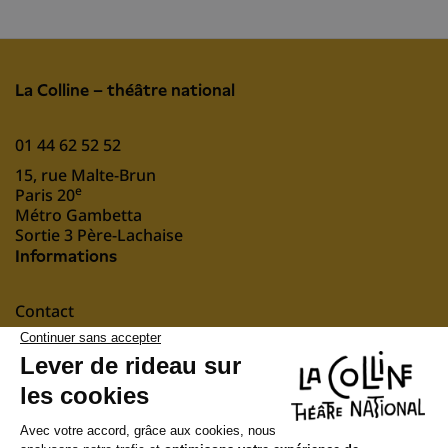
La Colline – théâtre national
01 44 62 52 52
15, rue Malte-Brun
e
Paris 20
Métro Gambetta
Sortie 3 Père-Lachaise
Informations
Contact
Mentions légales
nous soutenir
Suivez-nous