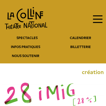
Navigation
Aller
au
principale
contenu
principal
Navigation
SPECTACLES
CALENDRIER
entête
INFOS PRATIQUES
BILLETTERIE
NOUS SOUTENIR
création