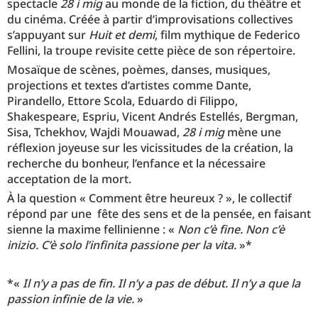
spectacle
28 i mig
au monde de la fiction, du théâtre et
du cinéma. Créée à partir d’improvisations collectives
s’appuyant sur
Huit et demi
, film mythique de Federico
Fellini, la troupe revisite cette pièce de son répertoire.
Mosaïque de scènes, poèmes, danses, musiques,
projections et textes d’artistes comme Dante,
Pirandello, Ettore Scola, Eduardo di Filippo,
Shakespeare, Espriu, Vicent Andrés Estellés, Bergman,
Sisa, Tchekhov, Wajdi Mouawad,
28 i mig
mène une
réflexion joyeuse sur les vicissitudes de la création, la
recherche du bonheur, l’enfance et la nécessaire
acceptation de la mort.
À la question « Comment être heureux ? », le collectif
répond par une fête des sens et de la pensée, en faisant
sienne la maxime fellinienne : «
Non c’è fine. Non c’è
inizio. C’è solo l’infinita passione per la vita.
»*
*«
Il n’y a pas de fin. Il n’y a pas de début. Il n’y a que la
passion infinie de la vie.
»