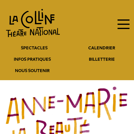
Navigation
Aller
au
principale
contenu
principal
Navigation
SPECTACLES
CALENDRIER
entête
INFOS PRATIQUES
BILLETTERIE
NOUS SOUTENIR