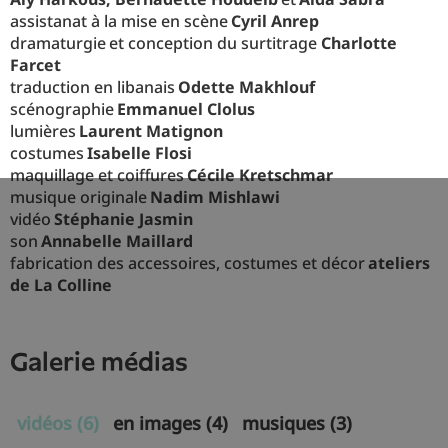
assistanat à la mise en scène
Cyril Anrep
dramaturgie et conception du surtitrage
Charlotte
Farcet
traduction en libanais
Odette Makhlouf
scénographie
Emmanuel Clolus
lumières
Laurent Matignon
costumes
Isabelle Flosi
maquillage et coiffures
Cécile Kretschmar
musique originale
Nadim Mishlawi
vidéo
Stéphanie Jasmin
son
Annabelle Maillard
fabrication des accessoires, costumes et décor
ateliers
de La Colline
galerie médias
vidéos (6)
en images (4)
musiques (3)