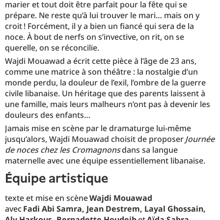
marier et tout doit être parfait pour la fête qui se
prépare. Ne reste qu’à lui trouver le mari… mais on y
croit ! Forcément, il y a bien un fiancé qui sera de la
noce. À bout de nerfs on s’invective, on rit, on se
querelle, on se réconcilie.
Wajdi Mouawad a écrit cette pièce à l’âge de 23 ans,
comme une matrice à son théâtre : la nostalgie d’un
monde perdu, la douleur de l’exil, l’ombre de la guerre
civile libanaise. Un héritage que des parents laissent à
une famille, mais leurs malheurs n’ont pas à devenir les
douleurs des enfants…
Jamais mise en scène par le dramaturge lui-même
jusqu’alors, Wajdi Mouawad choisit de proposer
Journée
de noces chez les Cromagnons
dans sa langue
maternelle avec une équipe essentiellement libanaise.
équipe artistique
texte et mise en scène
Wajdi Mouawad
avec
Fadi Abi Samra, Jean Destrem, Layal Ghossain,
Aly Harkous, Bernadette Houdeib
et
Aïda Sabra