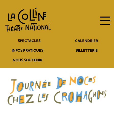
Navigation
Aller
au
principale
contenu
principal
Navigation
SPECTACLES
CALENDRIER
entête
INFOS PRATIQUES
BILLETTERIE
NOUS SOUTENIR